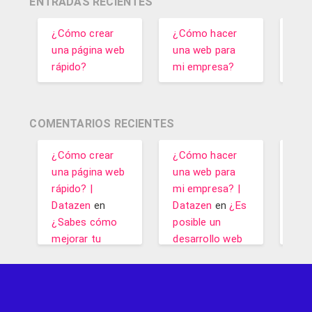
ENTRADAS RECIENTES
¿Cómo crear
¿Cómo hacer
¿Có
una página web
una web para
emp
rápido?
mi empresa?
apl
COMENTARIOS RECIENTES
¿Cómo crear
¿Cómo hacer
¿Có
una página web
una web para
una
rápido? |
mi empresa? |
mi 
Datazen
en
Datazen
en
¿Es
Dat
¿Sabes cómo
posible un
¿Có
mejorar tu
desarrollo web
emp
web?
profesional con
pág
WordPress?