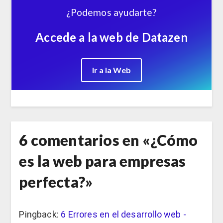
¿Podemos ayudarte?
Accede a la web de Datazen
Ir a la Web
6 comentarios en «
¿Cómo
es la web para empresas
perfecta?
»
Pingback:
6 Errores en el desarrollo web -